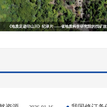
？
准” 农村建房才安稳》
全国土地日 | 
《地质足迹印山川》纪录片——省地质科学研究院的找矿故
源部批复
我国修订条
2026-01-16