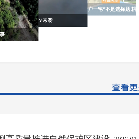
全国土地日 | 微视频《“八不准”之“一户一宅”不是选择题 耕
《守护土地的乐章》MV来袭
地保护是必答题》上线
事
例高质量推进自然保护区建设
2026-01